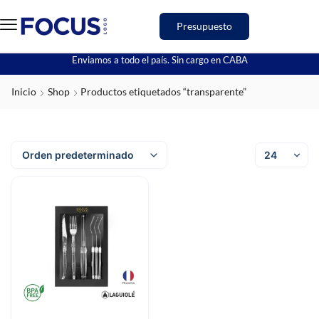
Presupuesto
Enviamos a todo el país. Sin cargo en CABA
Inicio
Shop
Productos etiquetados “transparente”