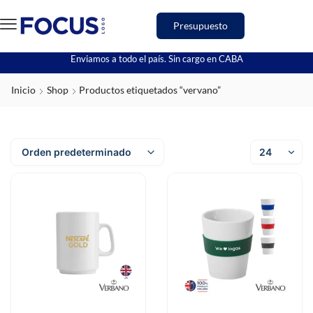
Presupuesto
Enviamos a todo el país. Sin cargo en CABA
Inicio
Shop
Productos etiquetados “vervano”