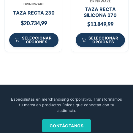
DRINKWARE
DRINKWARE
TAZA RECTA
TAZA RECTA 230
SILICONA 270
$
20.734,99
$
13.849,99
SELECCIONAR
SELECCIONAR
OPCIONES
OPCIONES
Especialistas en merchandising corporativo. Transformamos
tu marca en productos únicos que conectan con tu
audiencia.
CONTÁCTANOS