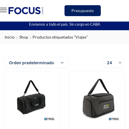
Presupuesto
Enviamos a todo el país. Sin cargo en CABA
Inicio
Shop
Productos etiquetados “Viajes”