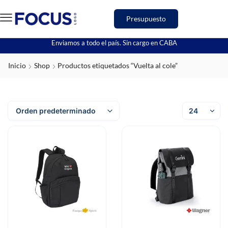
Presupuesto
Enviamos a todo el país. Sin cargo en CABA
Inicio
Shop
Productos etiquetados “Vuelta al cole”