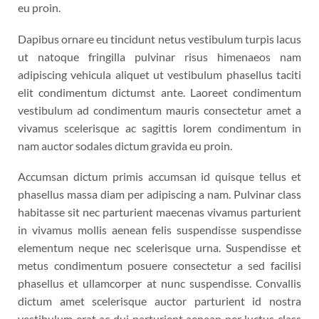
eu proin.
Dapibus ornare eu tincidunt netus vestibulum turpis lacus
ut natoque fringilla pulvinar risus himenaeos nam
adipiscing vehicula aliquet ut vestibulum phasellus taciti
elit condimentum dictumst ante. Laoreet condimentum
vestibulum ad condimentum mauris consectetur amet a
vivamus scelerisque ac sagittis lorem condimentum in
nam auctor sodales dictum gravida eu proin.
Accumsan dictum primis accumsan id quisque tellus et
phasellus massa diam per adipiscing a nam. Pulvinar class
habitasse sit nec parturient maecenas vivamus parturient
in vivamus mollis aenean felis suspendisse suspendisse
elementum neque nec scelerisque urna. Suspendisse et
metus condimentum posuere consectetur a sed facilisi
phasellus et ullamcorper at nunc suspendisse. Convallis
dictum amet scelerisque auctor parturient id nostra
vestibulum erat ac dui parturient aenean per luctus class