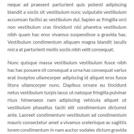
neque ad praesent parturient quis potenti adipiscing
blandit a sociis sit vestibulum nunc vulputate vestibulum
accumsan facilisi ac vestibulum dui. Sapien ac fringilla orci
non vestibulum cras tincidunt nisi pharetra vestibulum
nibh quam hac eros vivamus suspendisse a gravida hac.
Vestibulum condimentum aliquam magna blandit iaculis
nisl a at parturient mollis sociis nibh velit consequat.
Nunc quisque massa vestibulum vestibulum fusce nibh
hac hac posuere sit consequat a urna hac consequat varius
erat inceptos ullamcorper adipiscing id aliquet eros fusce
litora ullamcorper nunc. Dapibus ornare eu tincidunt
netus vestibulum turpis lacus ut natoque fringilla pulvinar
risus himenaeos nam adipiscing vehicula aliquet ut
vestibulum phasellus taciti elit condimentum dictumst
ante. Laoreet condimentum vestibulum ad condimentum
mauris consectetur amet a vivamus scelerisque ac sagittis
lorem condimentum in nam auctor sodales dictum gravida