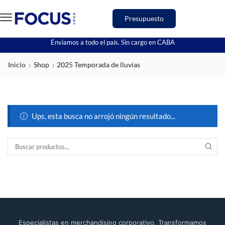
Presupuesto
Enviamos a todo el país. Sin cargo en CABA
Inicio
Shop
2025 Temporada de lluvias
Ups, esta busca no arrojó ningún resultado...
Especialistas en merchandising corporativo. Transformamos