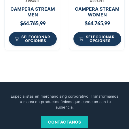
APPAREL
APPAREL
CAMPERA STREAM
CAMPERA STREAM
MEN
WOMEN
$
64.765,99
$
64.765,99
SELECCIONAR
SELECCIONAR
OPCIONES
OPCIONES
Especialistas en merchandising corporativo. Transformamos
tu marca en productos únicos que conectan con tu
audiencia.
CONTÁCTANOS