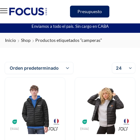
Presupuesto
Enviamos a todo el país. Sin cargo en CABA
Inicio
Shop
Productos etiquetados “camperas”