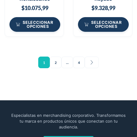
$
10.075,99
$
9.328,99
SELECCIONAR
SELECCIONAR
OPCIONES
OPCIONES
1
2
…
4
Especialistas en merchandising corporativo. Transformamos
tu marca en productos únicos que conectan con tu
audiencia.