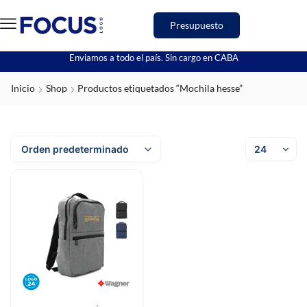
Presupuesto
Enviamos a todo el país. Sin cargo en CABA
Inicio
Shop
Productos etiquetados “Mochila hesse”