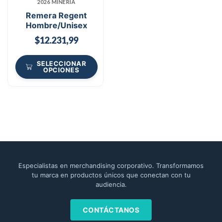
2026 MINERÍA
Remera Regent
Hombre/Unisex
$
12.231,99
SELECCIONAR
OPCIONES
Especialistas en merchandising corporativo. Transformamos
tu marca en productos únicos que conectan con tu
audiencia.
CONTÁCTANOS