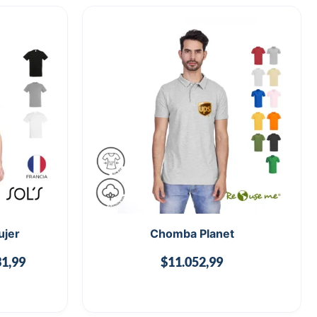
ujer
Chomba Planet
31,99
$
11.052,99