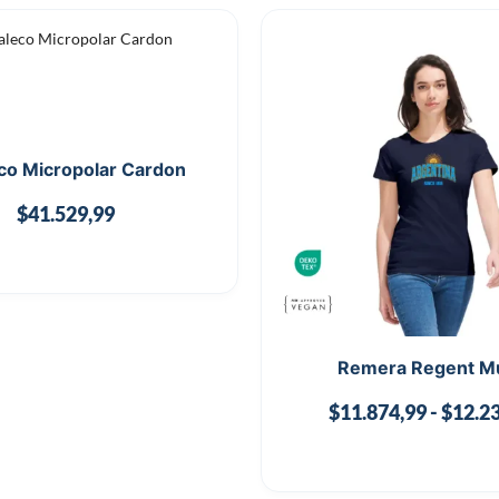
co Micropolar Cardon
$
41.529,99
Remera Regent M
$
11.874,99
-
$
12.2