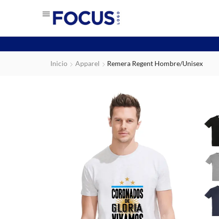
Inicio
Apparel
Remera Regent Hombre/Unisex