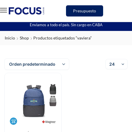
Presupuesto
Enviamos a todo el país. Sin cargo en CABA
Inicio
Shop
Productos etiquetados “vaviera”