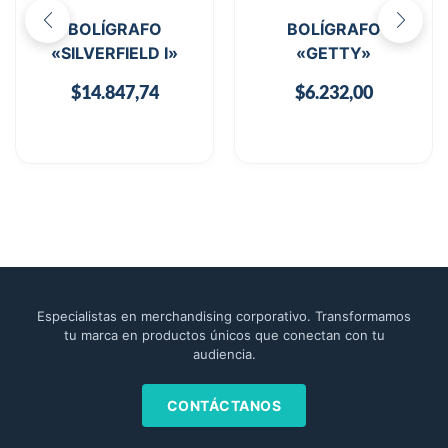
BOLÍGRAFO
BOLÍGRAFO
«SILVERFIELD I»
«GETTY»
$
14.847,74
$
6.232,00
Especialistas en merchandising corporativo. Transformamos
tu marca en productos únicos que conectan con tu
audiencia.
CONTÁCTANOS