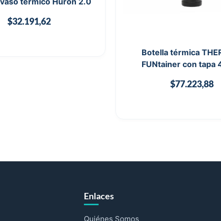
 vaso térmico Huron 2.0
$
32.191,62
Botella térmica TH
FUNtainer con tapa
$
77.223,88
Enlaces
Quiénes Somos