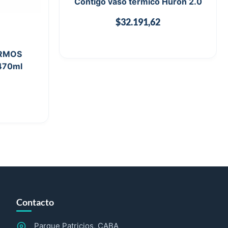
Contigo vaso térmico Huron 2.0
$
32.191,62
ERMOS
 470ml
Contacto
Parque Patricios, CABA