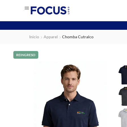
Inicio
Apparel
Chomba Cutralco
REINGRESO