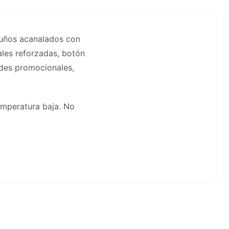
puños acanalados con
ales reforzadas, botón
dades promocionales,
emperatura baja. No