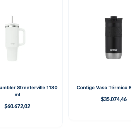
umbler Streeterville 1180
Contigo Vaso Térmico 
ml
$
35.074,46
$
60.672,02