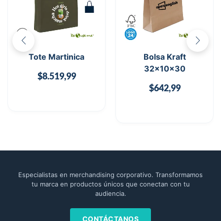
Tote Martinica
Bolsa Kraft
32x10x30
$
8.519,99
$
642,99
Especialistas en merchandising corporativo. Transformamos
tu marca en productos únicos que conectan con tu
audiencia.
CONTÁCTANOS