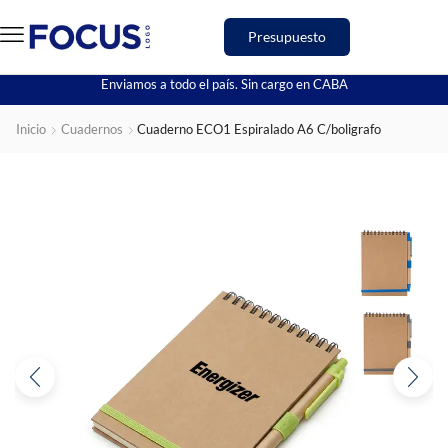
Presupuesto
Enviamos a todo el país. Sin cargo en CABA
Inicio
Cuadernos
Cuaderno ECO1 Espiralado A6 C/boligrafo