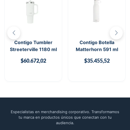
Contigo Tumbler
Contigo Botella
Streeterville 1180 ml
Matterhorn 591 ml
$
60.672,02
$
35.455,52
Especialistas en merchandising corporativo. Transformamos
tu marca en productos únicos que conectan con tu
audiencia.