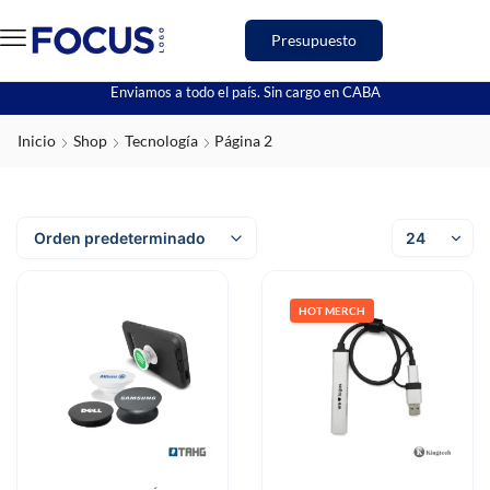
Presupuesto
Enviamos a todo el país. Sin cargo en CABA
Inicio
Shop
Tecnología
Página 2
HOT MERCH