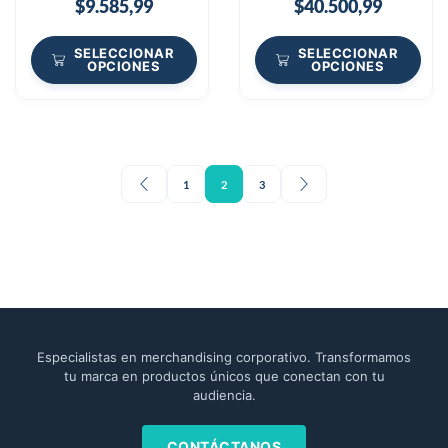
$
9.585,99
$
40.500,99
SELECCIONAR
SELECCIONAR
OPCIONES
OPCIONES
1
2
3
Especialistas en merchandising corporativo. Transformamos
tu marca en productos únicos que conectan con tu
audiencia.
CONTÁCTANOS