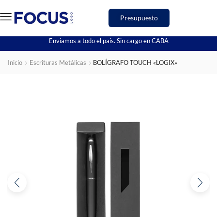
Presupuesto
Enviamos a todo el país. Sin cargo en CABA
Inicio
Escrituras Metálicas
BOLÍGRAFO TOUCH «LOGIX»