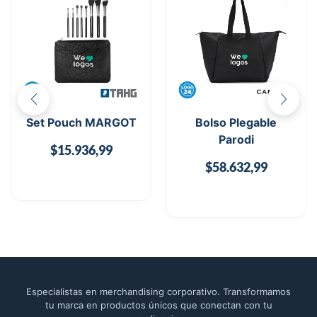
Set Pouch MARGOT
Bolso Plegable
Parodi
$
15.936,99
$
58.632,99
Especialistas en merchandising corporativo. Transformamos
tu marca en productos únicos que conectan con tu