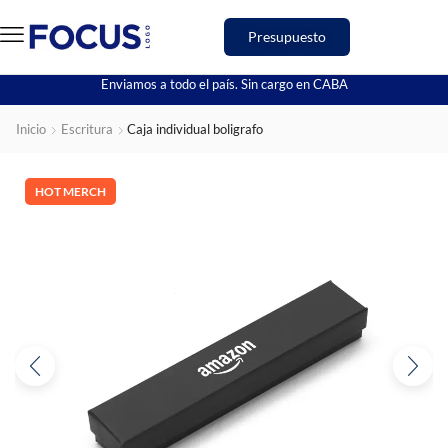
Presupuesto
Enviamos a todo el país. Sin cargo en CABA
Inicio
Escritura
Caja individual boligrafo
HOT MERCH