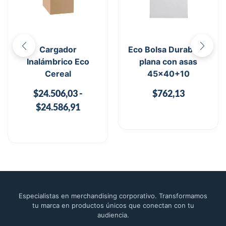
Cargador
Eco Bolsa Durabag –
Inalámbrico Eco
plana con asas
Cereal
45×40+10
$
24.506,03
-
$
762,13
$
24.586,91
Especialistas en merchandising corporativo. Transformamos
tu marca en productos únicos que conectan con tu
audiencia.