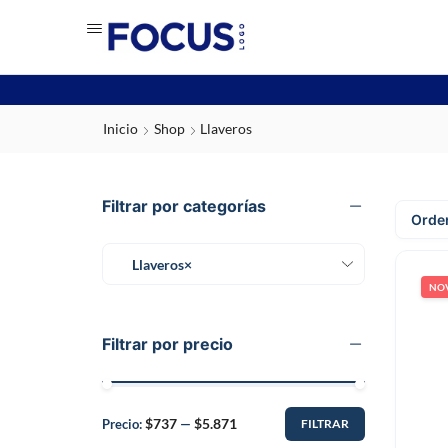
Inicio
Shop
Llaveros
Filtrar por categorías
Llaveros
×
NO
Filtrar por precio
$737
$5.871
Precio:
—
FILTRAR