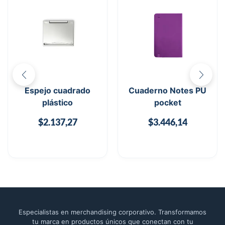
Espejo cuadrado
Cuaderno Notes PU
plástico
pocket
$
2.137,27
$
3.446,14
Especialistas en merchandising corporativo. Transformamos
tu marca en productos únicos que conectan con tu