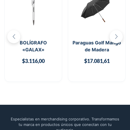
BOLÍGRAFO
Paraguas Golf Mango
«GALAX»
de Madera
$
3.116,00
$
17.081,61
Especialistas en merchandising corporativo. Transformamos
tu marca en productos únicos que conectan con tu