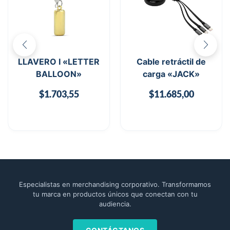
LLAVERO I «LETTER
Cable retráctil de
BALLOON»
carga «JACK»
$
1.703,55
$
11.685,00
Especialistas en merchandising corporativo. Transformamos
tu marca en productos únicos que conectan con tu
audiencia.