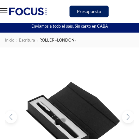
Presupuesto
Enviamos a todo el país. Sin cargo en CABA
Inicio
Escritura
ROLLER «LONDON»