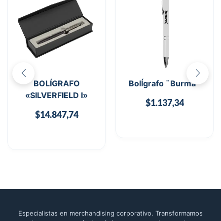
BOLÍGRAFO
BolÍgrafo ¨Burma¨
«SILVERFIELD I»
$
1.137,34
$
14.847,74
Especialistas en merchandising corporativo. Transformamos