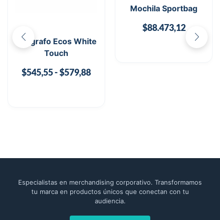
Mochila Sportbag
$
88.473,12
Bolígrafo Ecos White
Touch
$
545,55
-
$
579,88
Especialistas en merchandising corporativo. Transformamos
tu marca en productos únicos que conectan con tu
audiencia.