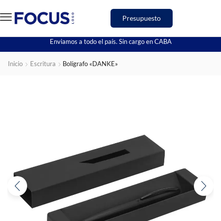
Presupuesto
Enviamos a todo el país. Sin cargo en CABA
Inicio
Escritura
Bolígrafo «DANKE»