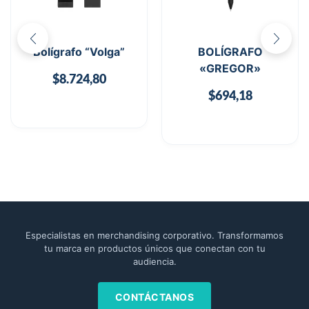
Bolígrafo “Volga”
BOLÍGRAFO
«GREGOR»
$
8.724,80
$
694,18
Especialistas en merchandising corporativo. Transformamos
tu marca en productos únicos que conectan con tu
audiencia.
CONTÁCTANOS