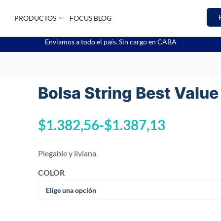
PRODUCTOS
FOCUS BLOG
Enviamos a todo el país. Sin cargo en CABA
Bolsa String Best Value
$
1.382,56
-
$
1.387,13
Plegable y liviana
COLOR