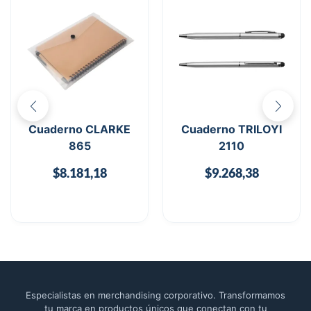
Cuaderno CLARKE
Cuaderno TRILOYI
865
2110
$
8.181,18
$
9.268,38
Especialistas en merchandising corporativo. Transformamos
tu marca en productos únicos que conectan con tu