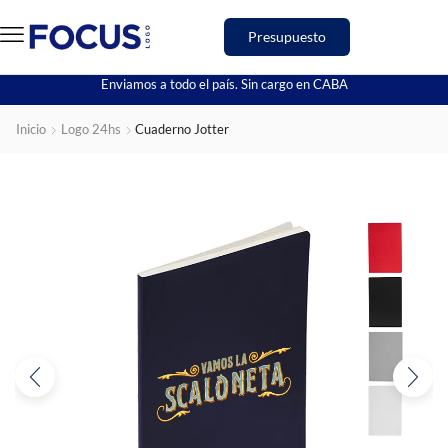
Presupuesto
Enviamos a todo el país. Sin cargo en CABA
Inicio
Logo 24hs
Cuaderno Jotter