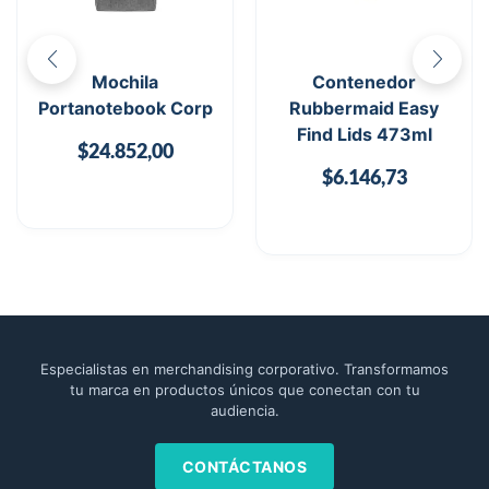
Mochila
Contenedor
Portanotebook Corp
Rubbermaid Easy
Find Lids 473ml
$
24.852,00
$
6.146,73
Especialistas en merchandising corporativo. Transformamos
tu marca en productos únicos que conectan con tu
audiencia.
CONTÁCTANOS