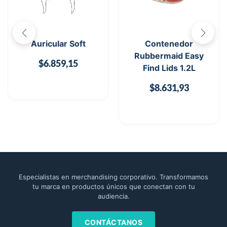
Auricular Soft
Contenedor
Rubbermaid Easy
$
6.859,15
Find Lids 1.2L
$
8.631,93
Especialistas en merchandising corporativo. Transformamos
tu marca en productos únicos que conectan con tu
audiencia.
CONTÁCTANOS