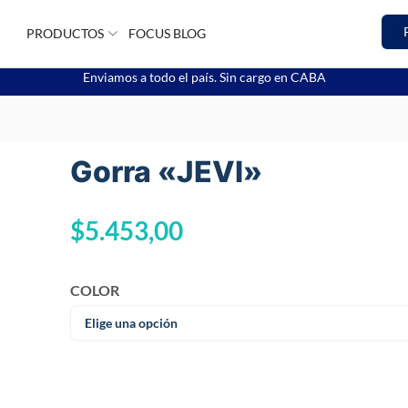
PRODUCTOS
FOCUS BLOG
Enviamos a todo el país. Sin cargo en CABA
Gorra «JEVI»
$
5.453,00
COLOR