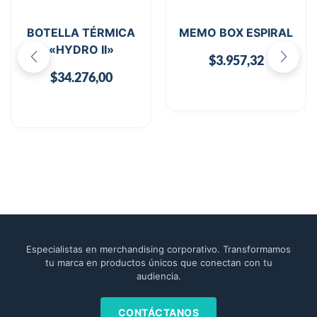
BOTELLA TÉRMICA
MEMO BOX ESPIRAL
«HYDRO II»
$
3.957,32
$
34.276,00
Especialistas en merchandising corporativo. Transformamos
tu marca en productos únicos que conectan con tu
audiencia.
CONTÁCTANOS