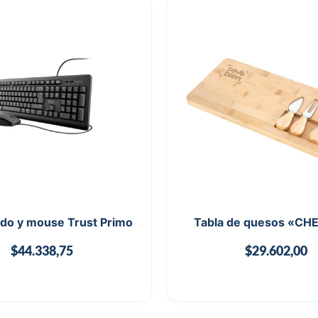
ado y mouse Trust Primo
Tabla de quesos «C
$
44.338,75
$
29.602,00