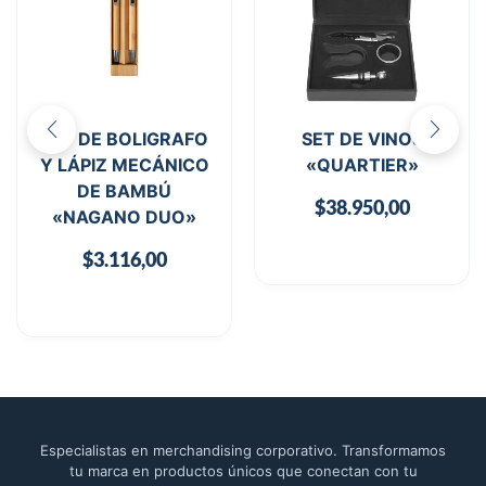
SET DE BOLIGRAFO
SET DE VINOS
Y LÁPIZ MECÁNICO
«QUARTIER»
DE BAMBÚ
$
38.950,00
«NAGANO DUO»
$
3.116,00
Especialistas en merchandising corporativo. Transformamos
tu marca en productos únicos que conectan con tu