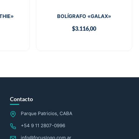
THIE»
BOLÍGRAFO «GALAX»
$
3.116,00
Contacto
Parque Patricios, CABA
+54 9 11 2807-0996
info@focuslogo.com.ar