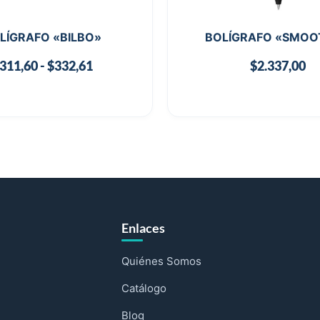
LÍGRAFO «BILBO»
BOLÍGRAFO «SMOO
311,60
-
$
332,61
$
2.337,00
Enlaces
Quiénes Somos
Catálogo
Blog