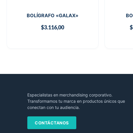
BOLÍGRAFO «GALAX»
BO
$
3.116,00
$
Especialistas en merchandising corporativo.
Transformamos tu marca en productos únicos que
conectan con tu audiencia.
CONTÁCTANOS