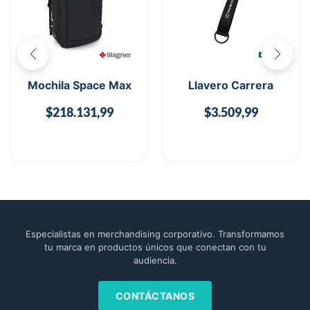
Mochila Space Max
Llavero Carrera
$
218.131,99
$
3.509,99
Especialistas en merchandising corporativo. Transformamos
tu marca en productos únicos que conectan con tu
audiencia.
CONTÁCTANOS