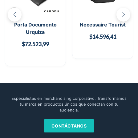
Porta Documento
Necessaire Tourist
Urquiza
$
14.596,41
$
72.523,99
Especialistas en merchandising corporativo. Transformamos
tu marca en productos únicos que conectan con tu
audiencia.
CONTÁCTANOS