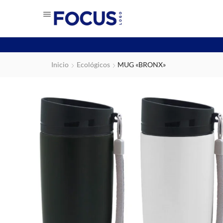
Inicio
Ecológicos
MUG «BRONX»