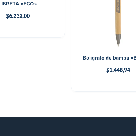
LIBRETA «ECO»
$
6.232,00
Bolígrafo de bambú 
$
1.448,94