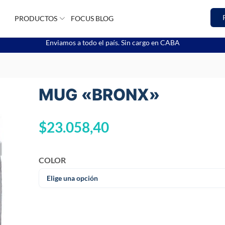
PRODUCTOS
FOCUS BLOG
Enviamos a todo el país. Sin cargo en CABA
MUG «BRONX»
$
23.058,40
COLOR