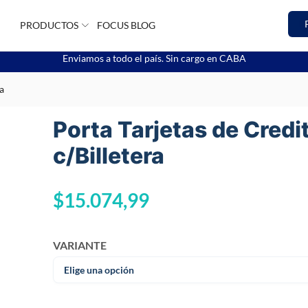
PRODUCTOS
FOCUS BLOG
Enviamos a todo el país. Sin cargo en CABA
a
Porta Tarjetas de Credi
c/Billetera
$
15.074,99
VARIANTE