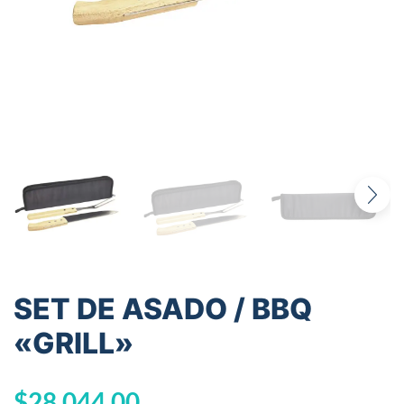
SET DE ASADO / BBQ
«GRILL»
$
28.044,00