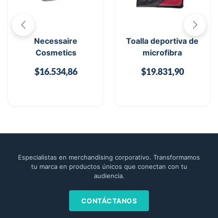
Necessaire
Toalla deportiva de
Cosmetics
microfibra
$
16.534,86
$
19.831,90
Especialistas en merchandising corporativo. Transformamos
tu marca en productos únicos que conectan con tu
audiencia.
CONTÁCTANOS