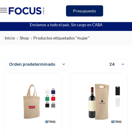
Presupuesto
Enviamos a todo el país. Sin cargo en CABA
Inicio
Shop
Productos etiquetados “mujer”