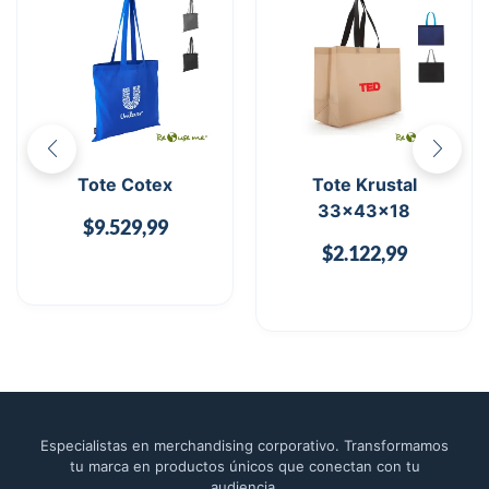
Tote Cotex
Tote Krustal
33x43x18
$
9.529,99
$
2.122,99
Especialistas en merchandising corporativo. Transformamos
tu marca en productos únicos que conectan con tu
audiencia.