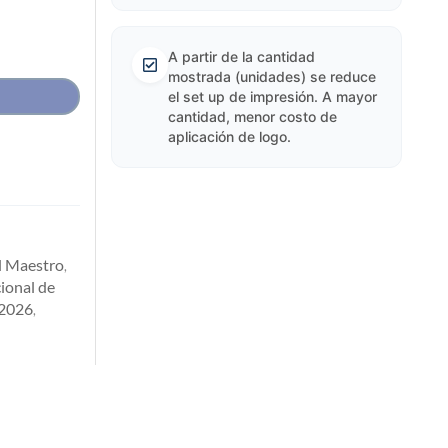
A partir de la cantidad
mostrada (unidades) se reduce
el set up de impresión. A mayor
cantidad, menor costo de
aplicación de logo.
l Maestro
,
cional de
 2026
,