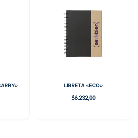
«BARRY»
LIBRETA «ECO»
$
6.232,00